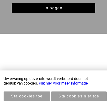
Inloggen
Copyright 2026 NoordBaak
Uw ervaring op deze site wordt verbeterd door het
gebruik van cookies.
Klik hier voor meer informatie.
Disclaimer & privacyverklaring
Sta cookies toe
Sta cookies niet toe
Door: VW Nieuwbouw Platform