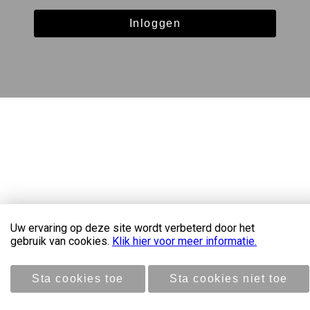
Inloggen
Copyright 2026 NoordBaak
Uw ervaring op deze site wordt verbeterd door het
gebruik van cookies.
Klik hier voor meer informatie.
Disclaimer & privacyverklaring
Sta cookies toe
Sta cookies niet toe
Door: VW Nieuwbouw Platform